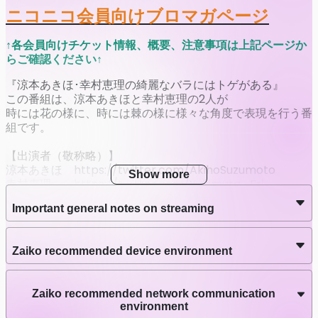
ニコニコ会員向けブロマガページ
↑各会員向けチケット情報、概要、注意事項は上記ページか
らご確認ください↑
『涼本あきほ･幸村恵理の綺麗なバラにはトゲがある』
この番組は、涼本あきほと幸村恵理の2人が
時には花の様に、時には棘の様に様々な角度で表現を行う番
組です。
【出演者（敬称略）】
涼本あきほ https://twitter.com/AkihoSuzumoto
Show more
幸村恵理 https://twitter.com/Yukimura_Eri
Important general notes on streaming
番組公式 https://twitter.com/wktk_live
チャンネル会員になると番組を全編視聴可能なほか、
Zaiko recommended device environment
番組アーカイブを好きなときに何度でも視聴できます。
Zaiko recommended network communication
environment