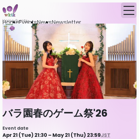
Home
Events
Home
Events
News
Newsletter
バラ園春のゲーム祭'26
Event date
Apr 21 (Tue) 21:30 – May 21 (Thu) 23:59
JST