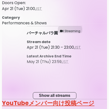
Doors Open:
Apr 21 (Tue) 21:00
JST
Category
Performances & Shows
Streaming
バーチャルバラ園
Stream date
Apr 21 (Tue) 21:30 – 23:00
JST
Latest Archive End Time
May 21 (Thu) 23:59
JST
Show all streams
YouTubeメンバー向け投稿ページ